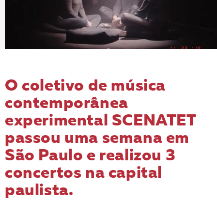
O coletivo de música
contemporânea
experimental SCENATET
passou uma semana em
São Paulo e realizou 3
concertos na capital
paulista.