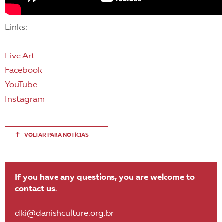
Links:
Live Art
Facebook
YouTube
Instagram
VOLTAR PARA NOTÍCIAS
If you have any questions, you are welcome to
contact us.
dki@danishculture.org.br