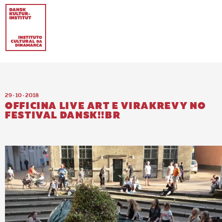
29 · 10 · 2018
OFFICINA LIVE ART E VIRAKREVY NO
FESTIVAL DANSK!!BR
EN
PT-BR