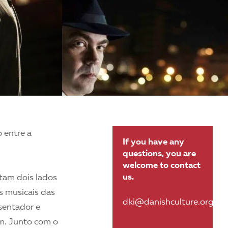
 entre a
If you have any
questions, you are
welcome to contact
us.
ntam dois lados
as musicais das
dki@danishculture.org.br
sentador e
im. Junto com o