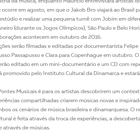
stria da música, enquanto Mauricio entrevistará artistas 
 ocorre em agosto, em que o Jakob Bro viajará ao Brasil p
estúdio e realizar uma pequena turnê com Jobim em difer
neiro (durante os Jogos Olímpicos), São Paulo e Belo Hori
aborações acontecem em outubro de 2016.
ões serão filmadas e editadas por documentarista Felipe O
sso Passapusso e Clara para Copenhague em outubro. O 
serão editado em um mini-documentário e um CD com repe
á promovido pelo Instituto Cultural da Dinamarca e estará
Pontes Musicais é para os artistas descobrirem um context
eriências compartilhadas criarem músicas novas e inspirad
mbos os cenários de música brasileira e dinamarquesa. O n
tural é feita através da troca de experiências, a descober
e através de músicas.