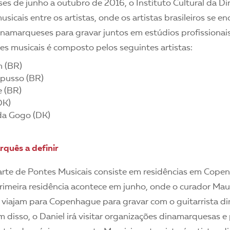
es de junho a outubro de 2016, o Instituto Cultural da Din
sicais entre os artistas, onde os artistas brasileiros se 
inamarqueses para gravar juntos em estúdios profissionais
es musicais é composto pelos seguintes artistas:
m (BR)
pusso (BR)
e (BR)
DK)
da Gogo (DK)
rquês a definir
te de Pontes Musicais consiste em residências em Cope
rimeira residência acontece em junho, onde o curador Mau
 viajam para Copenhague para gravar com o guitarrista d
m disso, o Daniel irá visitar organizações dinamarquesas e