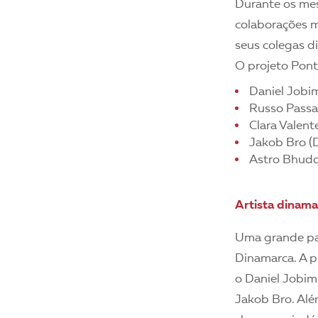
Durante os mes
colaborações mu
seus colegas d
O projeto Pont
Daniel Jobi
Russo Passa
Clara Valent
Jakob Bro (
Astro Bhud
Artista dinama
Uma grande par
Dinamarca. A p
o Daniel Jobim
Jakob Bro. Alé