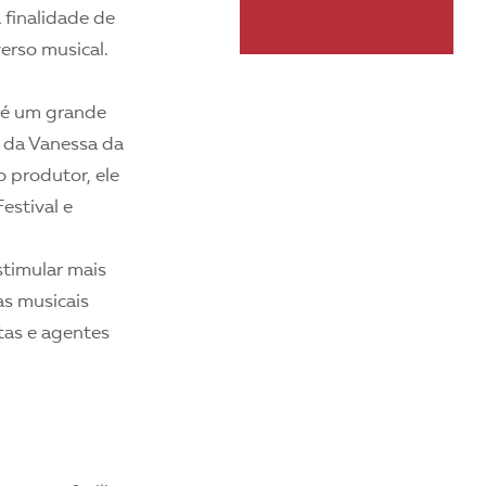
 finalidade de
erso musical.
o é um grande
a da Vanessa da
 produtor, ele
estival e
stimular mais
as musicais
stas e agentes