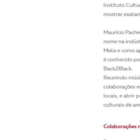
Instituto Cultu
mostrar exatam
Maurício Pache
nome na indúst
Mata e como ap
é conhecido po
Back2Black.
Reunindo músic
colaborações en
locais, e abrir
culturais de am
Colaborações m