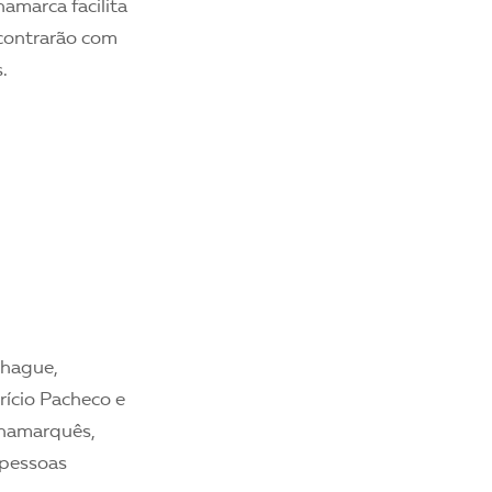
amarca facilita
encontrarão com
.
nhague,
rício Pacheco e
inamarquês,
 pessoas