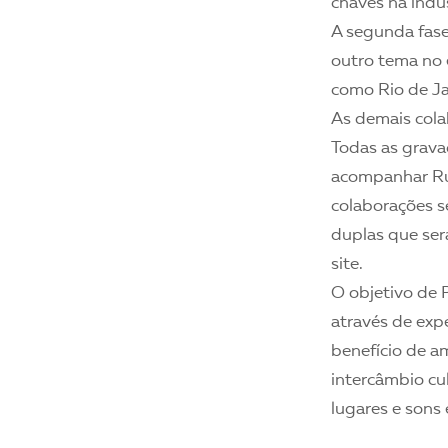
chaves na indú
A segunda fase
outro tema no 
como Rio de Ja
As demais col
Todas as gravaç
acompanhar Ru
colaborações 
duplas que ser
site.
O objetivo de 
através de exp
benefício de a
intercâmbio cul
lugares e sons 