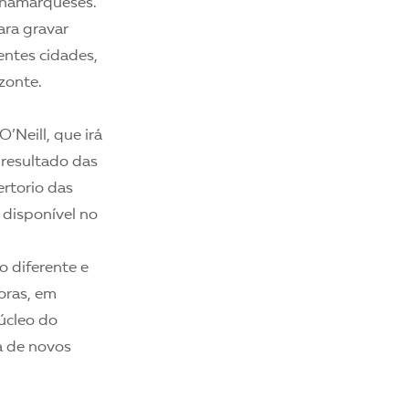
dinamarqueses.
ara gravar
entes cidades,
zonte.
’Neill, que irá
resultado das
rtorio das
 disponível no
o diferente e
oras, em
úcleo do
ta de novos