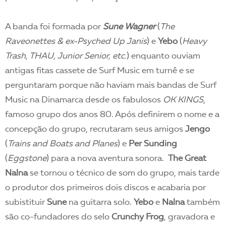
A banda foi formada por
Sune Wagner
(
The
Raveonettes & ex-Psyched Up Janis
) e
Yebo
(
Heavy
Trash, THAU, Junior Senior, etc.
) enquanto ouviam
antigas fitas cassete de Surf Music em turnê e se
perguntaram porque não haviam mais bandas de Surf
Music na Dinamarca desde os fabulosos
OK KINGS
,
famoso grupo dos anos 80. Após definirem o nome e a
concepção do grupo, recrutaram seus amigos
Jengo
(
Trains and Boats and Planes
) e
Per Sunding
(
Eggstone
) para a nova aventura sonora.
The Great
Nalna
se tornou o técnico de som do grupo, mais tarde
o produtor dos primeiros dois discos e acabaria por
subistituir
Sune
na guitarra solo.
Yebo
e
Nalna
também
são co-fundadores do selo
Crunchy Frog
, gravadora e