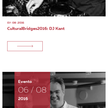
07 · 08 · 2016
CulturalBridges2016: DJ Kant
Evento
06 / 08
2016