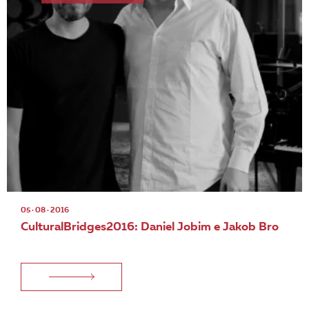
05 · 08 · 2016
CulturalBridges2016: Daniel Jobim e Jakob Bro