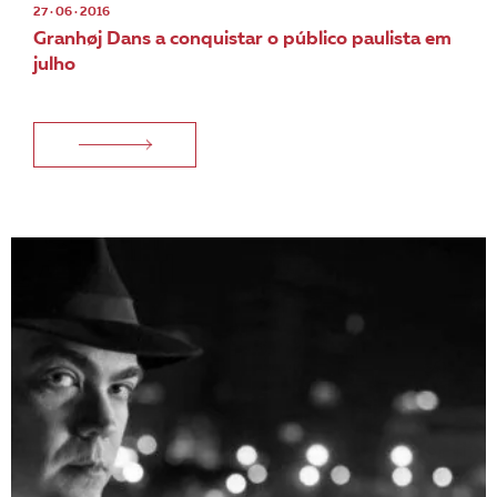
27 · 06 · 2016
Granhøj Dans a conquistar o público paulista em
julho