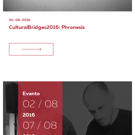
05 · 08 · 2016
CulturalBridges2016: Phronesis
Evento
02 / 08
2016
07 / 08